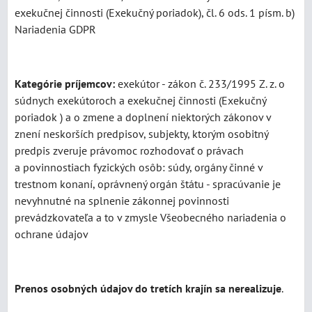
exekučnej činnosti (Exekučný poriadok), čl. 6 ods. 1 písm. b)
Nariadenia GDPR
Kategórie príjemcov:
exekútor - zákon č. 233/1995 Z. z. o
súdnych exekútoroch a exekučnej činnosti (Exekučný
poriadok ) a o zmene a doplnení niektorých zákonov v
znení neskorších predpisov, subjekty, ktorým osobitný
predpis zveruje právomoc rozhodovať o právach
a povinnostiach fyzických osôb: súdy, orgány činné v
trestnom konaní, oprávnený orgán štátu - spracúvanie je
nevyhnutné na splnenie zákonnej povinnosti
prevádzkovateľa a to v zmysle Všeobecného nariadenia o
ochrane údajov
Prenos osobných údajov do tretích krajín sa nerealizuje
.