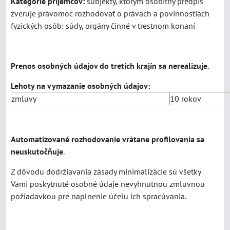
Kategórie príjemcov:
subjekty, ktorým osobitný predpis
zveruje právomoc rozhodovať o právach a povinnostiach
fyzických osôb: súdy, orgány činné v trestnom konaní
Prenos osobných údajov do tretích krajín sa nerealizuje
.
Lehoty na vymazanie osobných údajov:
zmluvy
10 rokov
Automatizované rozhodovanie vrátane profilovania sa
neuskutočňuje
.
Z dôvodu dodržiavania zásady minimalizácie sú všetky
Vami poskytnuté osobné údaje nevyhnutnou zmluvnou
požiadavkou pre naplnenie účelu ich spracúvania.