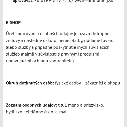
Spracoval:
EuroTRADING s.r.o. / www.eurotrading.sk
E-SHOP
Účel spracúvania osobných údajov je uzavretie kúpnej
zmluvy a následné uskutočnenie platby, dodanie tovaru
alebo služby a prípadné poskytnutie iných súvisiacich
služieb (najmä v súvislosti s právnymi predpismi
upravujúcimi ochranu spotrebiteľa).
Okruh dotknutých osôb:
fyzické osoby – zákazníci e-shopu
Zoznam osobných údajov:
titul, meno a priezvisko,
bydlisko, telefónne číslo, e-mail