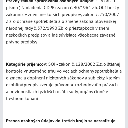
Právny základ spracovania osobných údajov:
čl. 6 ods. 1
písm. c) Nariadenia GDPR: zákon č. 40/1964 Zb. Občiansky
zákonník v znení neskorších predpisov, zákon č. 250/2007
Z.z. o ochrane spotrebiteľa a o zmene zákona Slovenskej
národnej rady č. 372/1990 Zb. o priestupkoch v znení
neskorších predpisov a iné súvisiace všeobecne záväzné
právne predpisy
Kategórie príjemcov:
SOI
-
zákon č. 128/2002 Z.z. o štátnej
kontrole vnútorného trhu vo veciach ochrany spotrebiteľa a
o zmene a doplnení niektorých zákonov a subjekty, ktorým
osobitný predpis zveruje právomoc rozhodovať o právach
a povinnostiach fyzických osôb: súdy, orgány činné v
trestnom konaní
Prenos osobných údajov do tretích krajín sa nerealizuje
.