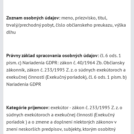
Zoznam osobných údajov:
meno, priezvisko, titul,
trvalý/prechodný pobyt, číslo občianskeho preukazu, výška
dlhu
Právny základ spracovania osobných údajov:
čl. 6 ods. 1
písm. c) Nariadenia GDPR: zákon č. 40/1964 Zb. Občiansky
zákonník, zákon č. 233/1995 Z. z. o súdnych exekútoroch a
exekučnej činnosti (Exekučný poriadok), čl. 6 ods. 1 písm. b)
Nariadenia GDPR
Kategórie príjemcov:
exekútor - zákon č. 233/1995 Z. z. o
súdnych exekútoroch a exekučnej činnosti (Exekučný
poriadok ) a o zmene a doplnení niektorých zákonov v
znení neskorších predpisov, subjekty, ktorým osobitný