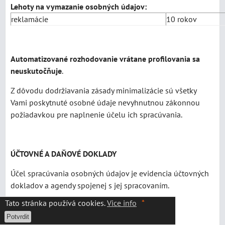
Lehoty na vymazanie osobných údajov:
reklamácie
10 rokov
Automatizované rozhodovanie vrátane profilovania sa
neuskutočňuje
.
Z dôvodu dodržiavania zásady minimalizácie sú všetky
Vami poskytnuté osobné údaje nevyhnutnou zákonnou
požiadavkou pre naplnenie účelu ich spracúvania.
ÚČTOVNÉ A DAŇOVÉ DOKLADY
Účel spracúvania osobných údajov je evidencia účtovných
dokladov a agendy spojenej s jej spracovaním.
*
Tato stránka používá cookies.
Vice info
Potvrdit
Okruh dotknutých osôb:
fyzické osoby – klienti,