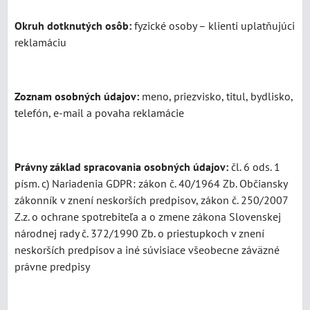
Okruh dotknutých osôb:
fyzické osoby – klienti uplatňujúci
reklamáciu
Zoznam osobných údajov:
meno, priezvisko, titul, bydlisko,
telefón, e-mail a povaha reklamácie
Právny základ spracovania osobných údajov:
čl. 6 ods. 1
písm. c) Nariadenia GDPR: zákon č. 40/1964 Zb. Občiansky
zákonník v znení neskorších predpisov, zákon č. 250/2007
Z.z. o ochrane spotrebiteľa a o zmene zákona Slovenskej
národnej rady č. 372/1990 Zb. o priestupkoch v znení
neskorších predpisov a iné súvisiace všeobecne záväzné
právne predpisy