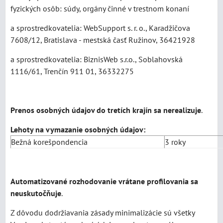
fyzických osôb: súdy, orgány činné v trestnom konaní
a sprostredkovatelia: WebSupport s. r. o., Karadžičova
7608/12, Bratislava - mestská časť Ružinov, 36421928
a sprostredkovatelia: BiznisWeb s.r.o., Soblahovská
1116/61, Trenčín 911 01, 36332275
Prenos osobných údajov do tretích krajín sa nerealizuje
.
Lehoty na vymazanie osobných údajov:
Bežná korešpondencia
3 roky
Automatizované rozhodovanie vrátane profilovania sa
neuskutočňuje
.
Z dôvodu dodržiavania zásady minimalizácie sú všetky