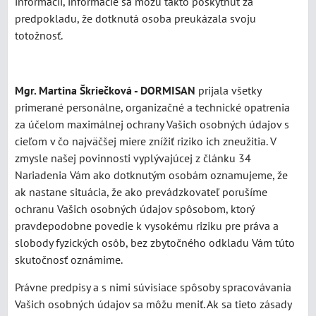
informácií, informácie sa môžu takto poskytnúť za
predpokladu, že dotknutá osoba preukázala svoju
totožnosť.
Mgr. Martina Škriečková - DORMISAN
prijala všetky
primerané personálne, organizačné a technické opatrenia
za účelom maximálnej ochrany Vašich osobných údajov s
cieľom v čo najväčšej miere znížiť riziko ich zneužitia. V
zmysle našej povinnosti vyplývajúcej z článku 34
Nariadenia Vám ako dotknutým osobám oznamujeme, že
ak nastane situácia, že ako prevádzkovateľ porušíme
ochranu Vašich osobných údajov spôsobom, ktorý
pravdepodobne povedie k vysokému riziku pre práva a
slobody fyzických osôb, bez zbytočného odkladu Vám túto
skutočnosť oznámime.
Právne predpisy a s nimi súvisiace spôsoby spracovávania
Vašich osobných údajov sa môžu meniť. Ak sa tieto zásady