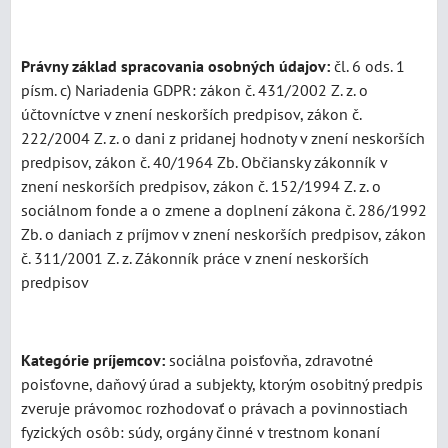
Právny základ spracovania osobných údajov:
čl. 6 ods. 1
písm. c) Nariadenia GDPR: zákon č. 431/2002 Z. z. o
účtovníctve v znení neskorších predpisov, zákon č.
222/2004 Z. z. o dani z pridanej hodnoty v znení neskorších
predpisov, zákon č. 40/1964 Zb. Občiansky zákonník v
znení neskorších predpisov, zákon č. 152/1994 Z. z. o
sociálnom fonde a o zmene a doplnení zákona č. 286/1992
Zb. o daniach z príjmov v znení neskorších predpisov, zákon
č. 311/2001 Z. z. Zákonník práce v znení neskorších
predpisov
Kategórie príjemcov:
sociálna poisťovňa, zdravotné
poisťovne, daňový úrad a subjekty, ktorým osobitný predpis
zveruje právomoc rozhodovať o právach a povinnostiach
fyzických osôb: súdy, orgány činné v trestnom konaní