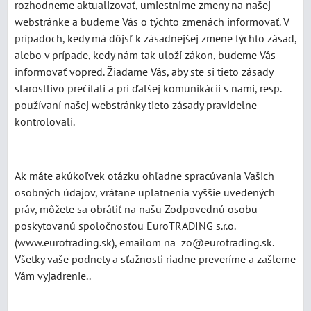
rozhodneme aktualizovať, umiestnime zmeny na našej
webstránke a budeme Vás o týchto zmenách informovať. V
prípadoch, kedy má dôjsť k zásadnejšej zmene týchto zásad,
alebo v prípade, kedy nám tak uloží zákon, budeme Vás
informovať vopred. Žiadame Vás, aby ste si tieto zásady
starostlivo prečítali a pri ďalšej komunikácii s nami, resp.
používaní našej webstránky tieto zásady pravidelne
kontrolovali.
Ak máte akúkoľvek otázku ohľadne spracúvania Vašich
osobných údajov, vrátane uplatnenia vyššie uvedených
práv, môžete sa obrátiť na našu Zodpovednú osobu
poskytovanú spoločnosťou EuroTRADING s.r.o.
(www.eurotrading.sk), emailom na zo@eurotrading.sk.
Všetky vaše podnety a sťažnosti riadne preveríme a zašleme
Vám vyjadrenie..