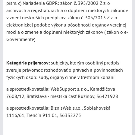
písm. c) Nariadenia GDPR: zákon č. 395/2002 Z.z. o
archívoch a registratúrach a o doplnení niektorých zákonov
v znení neskorších predpisov, zákon č. 305/2013 Z.z. o
elektronickej podobe výkonu pôsobnosti orgánov verejnej
moci a o zmene a doplnení niektorých zákonov ( zákon o e-
Governmente)
Kategórie príjemcov:
subjekty, ktorým osobitný predpis
zveruje právomoc rozhodovať o právach a povinnostiach
fyzických osôb: súdy, orgány činné v trestnom konaní
a sprostredkovatelia: WebSupport s. r. o., Karadžičova
7608/12, Bratislava - mestská časť Ružinov, 36421928
a sprostredkovatelia: BiznisWeb s.r.o., Soblahovská
1116/61, Trenčín 911 01, 36332275