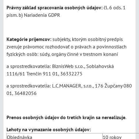
Právny základ spracovania osobných údajov:
čl. 6 ods. 1
písm. b) Nariadenia GDPR
Kategórie príjemcov:
subjekty, ktorým osobitný predpis
zveruje právomoc rozhodovať o právach a povinnostiach
fyzických osôb: súdy, orgány činné v trestnom konaní
a sprostredkovatelia: BiznisWeb s.r.o., Soblahovská
1116/61 Trenčín 911 01, 36332275
a sprostredkovatelia: L.C.MANAGER, s.r.o., 176 Župčany 080
01, 36482056
Prenos osobných údajov do tretích krajín sa nerealizuje
.
Lehoty na vymazanie osobných údajov:
Objednávka
10 rokov