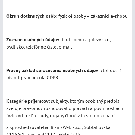
Okruh dotknutých osôb:
fyzické osoby – zákazníci e-shopu
Zoznam osobných údajov:
titul, meno a priezvisko,
bydlisko, telefónne číslo, e-mail
Právny základ spracovania osobných údajov:
čl. 6 ods. 1
písm. b) Nariadenia GDPR
Kategórie príjemcov:
subjekty, ktorým osobitný predpis
zveruje právomoc rozhodovať o právach a povinnostiach
fyzických osôb: súdy, orgány činné v trestnom konaní
a sprostredkovatelia: BiznisWeb s.r.o., Soblahovská
1116/61 Trenčín 911 01, 36332275