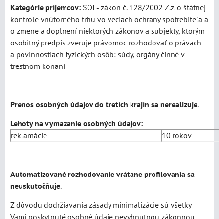
Kategórie príjemcov:
SOI
-
zákon č. 128/2002 Z.z. o štátnej
kontrole vnútorného trhu vo veciach ochrany spotrebiteľa a
o zmene a doplnení niektorých zákonov a subjekty, ktorým
osobitný predpis zveruje právomoc rozhodovať o právach
a povinnostiach fyzických osôb: súdy, orgány činné v
trestnom konaní
Prenos osobných údajov do tretích krajín sa nerealizuje
.
Lehoty na vymazanie osobných údajov:
reklamácie
10 rokov
Automatizované rozhodovanie vrátane profilovania sa
neuskutočňuje
.
Z dôvodu dodržiavania zásady minimalizácie sú všetky
Vami poskytnuté osobné údaje nevyhnutnou zákonnou