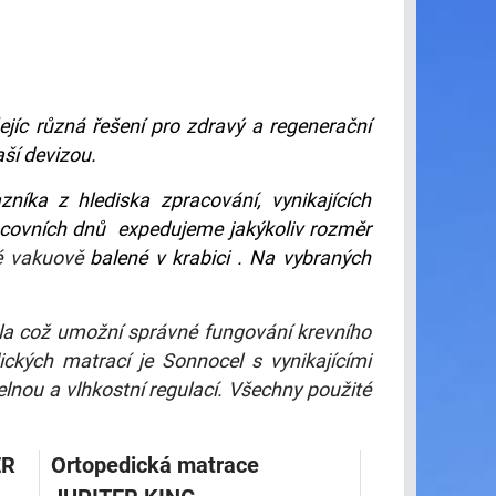
ejíc různá řešení pro zdravý a regenerační
aší devizou.
íka z hlediska zpracování, vynikajících
racovních dnů expedujeme jakýkoliv rozměr
é vakuově
balené v krabici . Na vybraných
těla což umožní správné fungování krevního
kých matrací je Sonnocel s vynikajícími
lnou a vlhkostní regulací. Všechny použité
ER
Ortopedická matrace