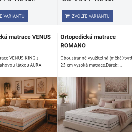
E VARIANTU
ZVOLTE VARIANTU
cká matrace VENUS
Ortopedická matrace
ROMANO
trace VENUS KING s
Oboustranně využitelná (měkčí/tvrdš
tahovou látkou AURA
25 cm vysoká matrace.Dárek:...