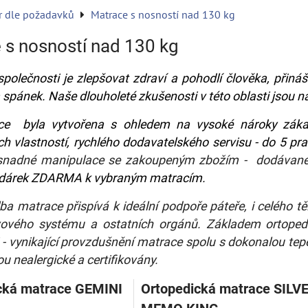
r dle požadavků
Matrace s nosností nad 130 kg
 s nosností nad 130 kg
společnosti je zlepšovat zdraví a pohodlí člověka, přináš
spánek. Naše dlouholeté zkušenosti v této oblasti jsou n
ce byla vytvořena s ohledem na vysoké nároky zákazn
ch vlastností,
rychlého dodavatelského servisu - do 5 p
snadné manipulace se zakoupeným zbožím - dodávan
 dárek ZDARMA k vybraným matracím.
ba matrace přispívá k ideální podpoře páteře, i celého 
ového systému a ostatních orgánů. Základem ortopedic
 - vynikající provzdušnění matrace spolu s dokonalou tepe
ou nealergické a certifikovány.
cká matrace GEMINI
Ortopedická matrace SILV