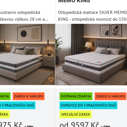
MEMO KING
ustranní ortopedická
Ortopedická matrace SILVER MEMO
elkovou výškou 28 cm a...
KING - ortopedická nosnost do 150.
DARMA
DÁREK K NÁKUPU
DOPRAVA ZDARMA
DÁREK K NÁKUPU
O 3 PRACOVNÍCH DNŮ
EXPEDICE DO 3 PRACOVNÍCH DNŮ
DÁREK
SPECIÁLNÍ DÁREK
975 Kč
od 9597 Kč
s DPH
s DPH