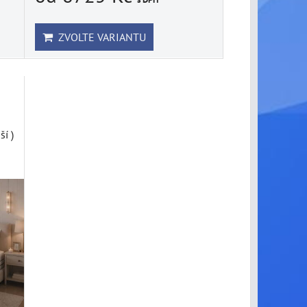
ZVOLTE VARIANTU
í )