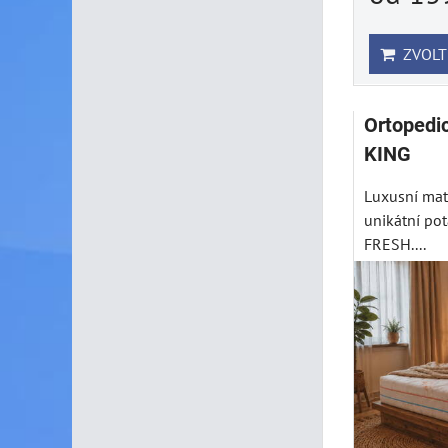
ZVOLT
Ortopedi
KING
Luxusní ma
unikátní po
FRESH....