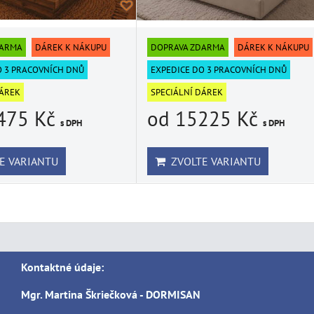
DARMA
DÁREK K NÁKUPU
DOPRAVA ZDARMA
DÁREK K NÁKUPU
O 3 PRACOVNÍCH DNŮ
EXPEDICE DO 3 PRACOVNÍCH DNŮ
DÁREK
SPECIÁLNÍ DÁREK
475 Kč
od 15225 Kč
s DPH
s DPH
E VARIANTU
ZVOLTE VARIANTU
Kontaktné údaje:
Mgr. Martina Škriečková - DORMISAN