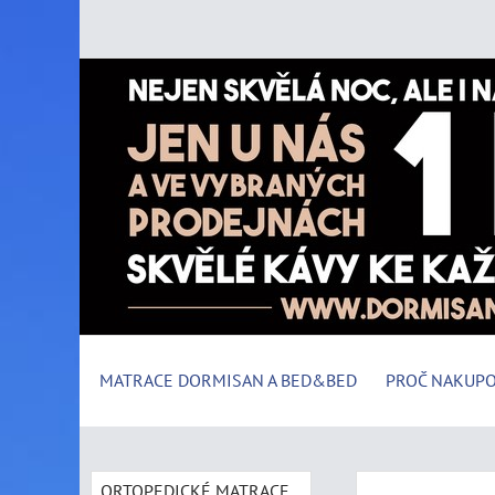
MATRACE DORMISAN A BED&BED
PROČ NAKUPO
ORTOPEDICKÉ MATRACE