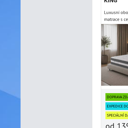
KING
Luxusní obo
matrace s c
DOPRAVA Z
EXPEDICE D
SPECIÁLNÍ 
od 13