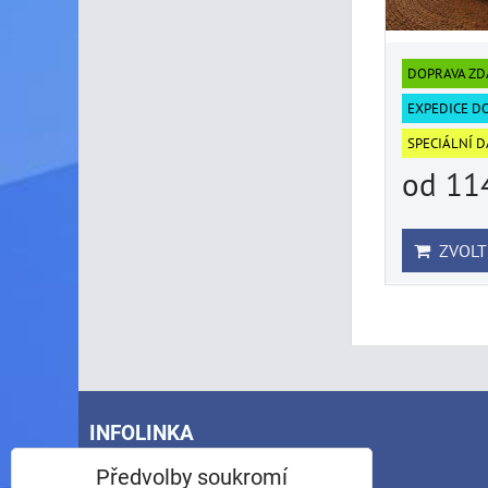
DOPRAVA Z
EXPEDICE D
SPECIÁLNÍ 
od 11
ZVOLT
INFOLINKA
Předvolby soukromí
Telefon: