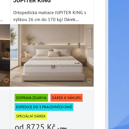
JUPITER KING
Ortopedická matrace JUPITER KING s
..
výškou 26 cm do 170 kg! Dárek...
DOPRAVA ZDARMA
DÁREK K NÁKUPU
EXPEDICE DO 3 PRACOVNÍCH DNŮ
SPECIÁLNÍ DÁREK
od 8725 Kč
s DPH