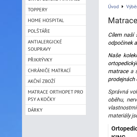
Úvod
Výbě
TOPPERY
Matrace
HOME HOSPITAL
POLŠTÁŘE
Cílem naší 
ANTIALERGICKÉ
odpočinek a 
SOUPRAVY
Naše kolek
PŘIKRÝVKY
ortopedický
CHRÁNIČE MATRACÍ
matrace
a 
prodejnách
AKČNÍ ZBOŽÍ
Správná vol
MATRACE ORTHOPET PRO
PSY A KOČKY
oběhu, nerv
vlastnostmi
DÁRKY
materiály js
Ortopedi