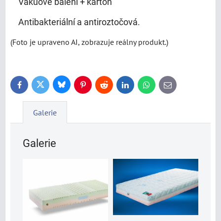
Vakuové balení + karton
Antibakteriální a antiroztočová.
(Foto je upraveno AI, zobrazuje reálny produkt.)
Bluesky
Twitter
Facebook
Pinterest
Reddit
LinkedIn
WhatsApp
E-
mail
Galerie
Galerie