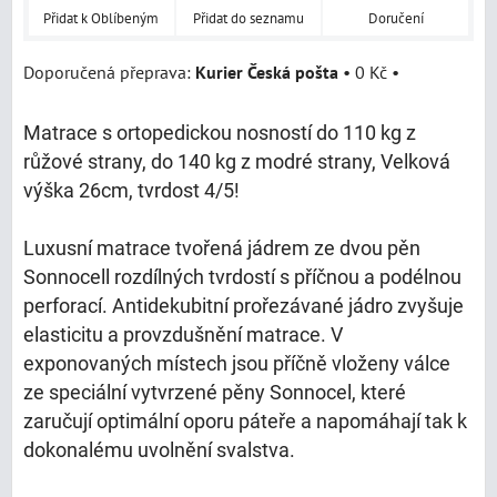
Přidat k Oblíbeným
Přidat do seznamu
Doručení
Kurier Česká pošta
•
0 Kč
•
Matrace s ortopedickou nosností do 110 kg z
růžové strany, do 140 kg z modré strany, Velková
výška 26cm, tvrdost 4/5!
Luxusní matrace tvořená jádrem ze dvou pěn
Sonnocell rozdílných tvrdostí s příčnou a podélnou
perforací. Antidekubitní prořezávané jádro zvyšuje
elasticitu a provzdušnění matrace. V
exponovaných místech jsou příčně vloženy válce
ze speciální vytvrzené pěny Sonnocel, které
zaručují optimální oporu páteře a napomáhají tak k
dokonalému uvolnění svalstva.