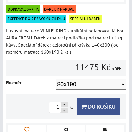
DOPRAVA ZDARMA
DÁREK K NÁKUPU
EXPEDICE DO 3 PRACOVNÍCH DNŮ
SPECIÁLNÍ DÁREK
Luxusní matrace VENUS KING s unikátní potahovou látkou
AURA FRESH. Dárek k matraci podložka pod matraci + 1kg
kávy . Speciální dárek : celoroční přikrývka 140x200 ( od
rozměru matrace 160x190 2 ks )
11475 Kč
s DPH
Rozměr
DO KOŠÍKU
ks