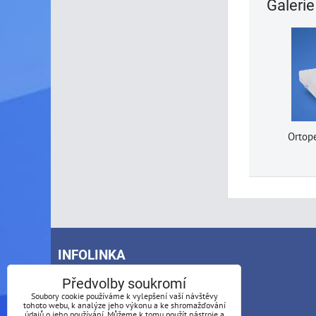
Galerie
Ortop
INFOLINKA
Předvolby soukromí
Telefon:
Soubory cookie používáme k vylepšení vaší návštěvy
+420 773 488 769
tohoto webu, k analýze jeho výkonu a ke shromažďování
údajů o jeho používání. Můžeme k tomu použít nástroje a