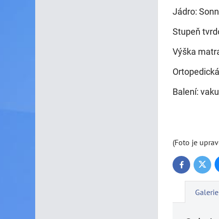
Jádro: Sonn
Stupeň tvrdo
Výška matr
Ortopedická
Balení: vak
(Foto je uprav
Twitte
Facebook
Galerie