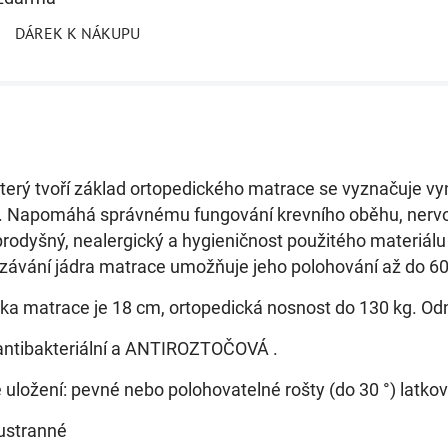
DÁREK K NÁKUPU
který tvoří základ ortopedického matrace se vyznačuje v
. Napomáhá správnému fungování krevního oběhu, nervo
prodyšný, nealergický a hygieničnost použitého materiálu o
závání jádra matrace umožňuje jeho polohování až do 60
ka matrace je 18 cm, ortopedická nosnost do 130 kg. O
antibakteriální a ANTIROZTOČOVÁ .
uložení: pevné nebo polohovatelné rošty (do 30 °) latko
oustranné