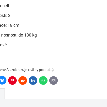
ocell
sti: 3
ace: 18 cm
 nosnost: do 130 kg
uové
ené AI, zobrazuje reálny produkt.)
Bluesky
r
Pinterest
Reddit
LinkedIn
WhatsApp
E-
mail