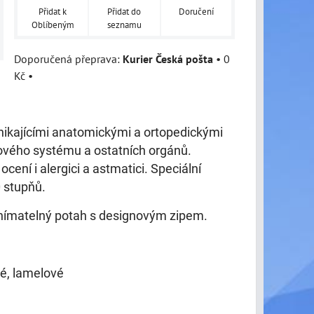
Přidat k
Přidat do
Doručení
Oblíbeným
seznamu
Kurier Česká pošta
•
0
Kč
•
ynikajícími anatomickými a ortopedickými
vého systému a ostatních orgánů.
cení i alergici a astmatici. Speciální
 stupňů.
dnímatelný potah s designovým zipem.
vé, lamelové