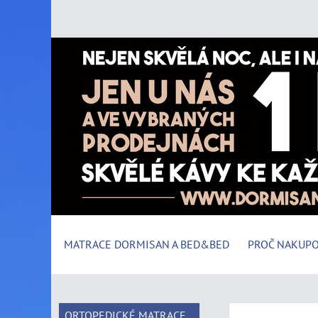
MATRACE DORMISAN A BED&BED
PROČ NAKUPO
ORTOPEDICKÉ MATRACE