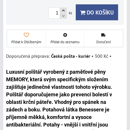
DO KOŠÍKU
ks
Přidat k Oblíbeným
Přidat do seznamu
Doručení
Česká pošta - kuriér
•
300 Kč
•
Luxusní polštář vyrobený z paměťové pěny
MEMORY, která svým specifickým složením
zajišťuje jedinečné vlastnosti tohoto výrobku.
Polštář doporučujeme jako prevenci bolestí v
oblasti krční páteře. Vhodný pro spánek na
zádech a boku. Potahová látka Benessere je
příjemně měkká, komfortní a vysoce
antibakteriální. Potahy - vnější i vnitřní jsou