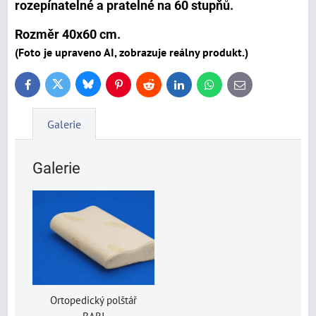
rozepínatelné a pratelné na 60 stupňů.
Rozměr 40x60 cm.
(Foto je upraveno AI, zobrazuje reálny produkt.)
Bluesky
Twitter
Facebook
Pinterest
Reddit
LinkedIn
WhatsApp
E-
mail
Galerie
Galerie
Ortopedický polštář
BARI