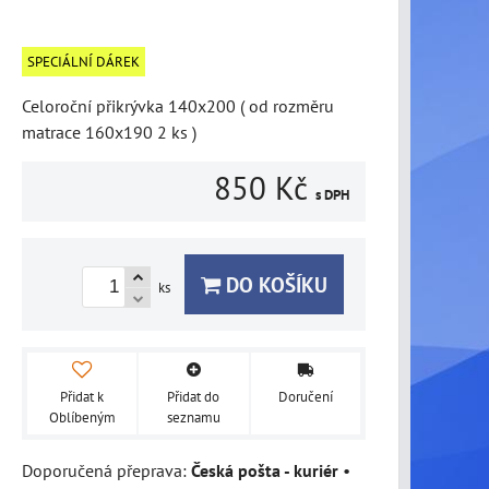
SPECIÁLNÍ DÁREK
Celoroční přikrývka 140x200 ( od rozměru
matrace 160x190 2 ks )
850 Kč
s DPH
DO KOŠÍKU
ks
Přidat k
Přidat do
Doručení
Oblíbeným
seznamu
Česká pošta - kuriér
•