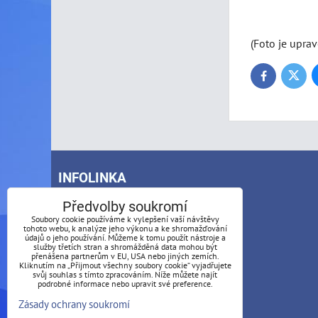
(Foto je uprav
Twitte
Facebook
INFOLINKA
Předvolby soukromí
Telefon:
Soubory cookie používáme k vylepšení vaší návštěvy
+420 773 488 769
tohoto webu, k analýze jeho výkonu a ke shromažďování
údajů o jeho používání. Můžeme k tomu použít nástroje a
služby třetích stran a shromážděná data mohou být
+421 911 453 389
přenášena partnerům v EU, USA nebo jiných zemích.
Kliknutím na „Přijmout všechny soubory cookie“ vyjadřujete
svůj souhlas s tímto zpracováním. Níže můžete najít
podrobné informace nebo upravit své preference.
E-mail:
Zásady ochrany soukromí
info@dormisan.cz