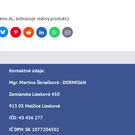
eno AL, zobrazuje reálny produkt.)
Bluesky
r
Pinterest
Reddit
LinkedIn
WhatsApp
E-
mail
Kontaktné údaje:
Mgr. Martina Škriečková - DORMISAN
Zemianske Lieskové 450
913 05 Melčice Lieskové
IČO: 43 436 277
IČ DPH: SK 1077204502