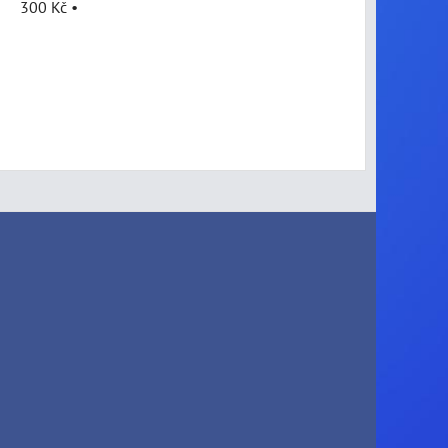
300 Kč
•