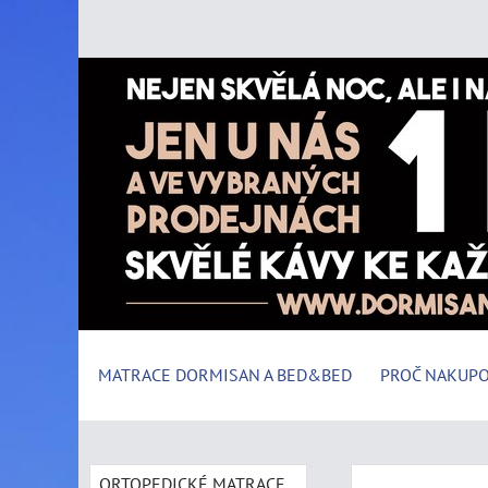
MATRACE DORMISAN A BED&BED
PROČ NAKUPO
ORTOPEDICKÉ MATRACE